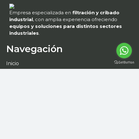
Empresa especializada en
filtración y cribado
industrial
, con amplia experiencia ofreciendo
equipos y soluciones para distintos sectores
industriales
.
Navegación
Inicio
Nosotros
Catálogo
Contacto
Contáctanos
Gral. Bonifacio Salinas Leal 214,
Las Américas, 67128 Guadalupe, N.L.