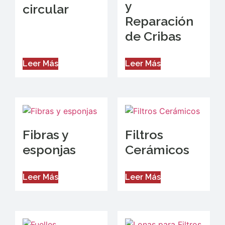
y
circular
Reparación
de Cribas
Leer Más
Leer Más
Fibras y
Filtros
esponjas
Cerámicos
Leer Más
Leer Más