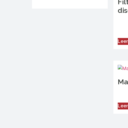
Fil
di
Leer
Ma
Leer