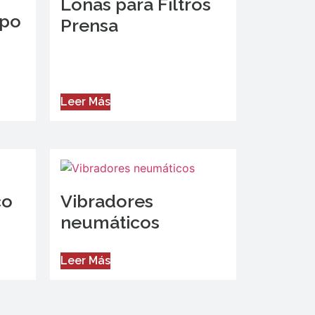
Lonas para Filtros
ipo
Prensa
Leer Más
co
Vibradores
neumáticos
Leer Más