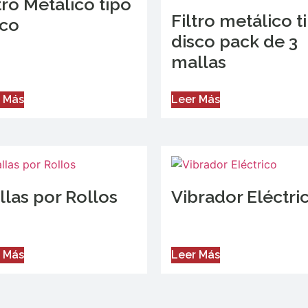
tro Metálico tipo
Filtro metálico t
sco
disco pack de 3
mallas
 Más
Leer Más
llas por Rollos
Vibrador Eléctri
 Más
Leer Más