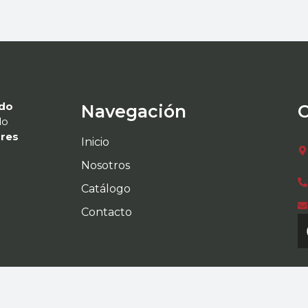
ado
Navegación
do
ores
Inicio
Nosotros
Catálogo
Contacto
pyright © 2026 Cribas y Equipos | Desarrollado por
AFA