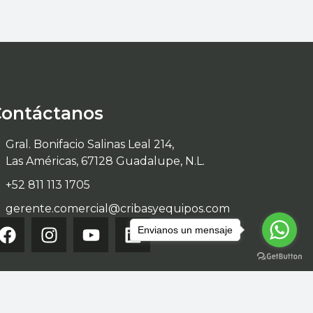
Contáctanos
Gral. Bonifacio Salinas Leal 214,
Las Américas, 67128 Guadalupe, N.L.
+52 811 113 1705
gerente.comercial@cribasyequipos.com
Envianos un mensaje
RED