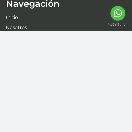
Navegación
Inicio
Nosotros
Catálogo
Contacto
Contáctanos
Gral. Bonifacio Salinas Leal 214,
Las Américas, 67128 Guadalupe, N.L.
+52 811 113 1705
gerente.comercial@cribasyequipos.com